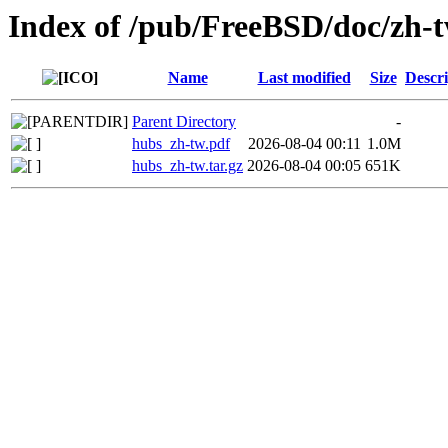
Index of /pub/FreeBSD/doc/zh-t
Name
Last modified
Size
Descri
Parent Directory
-
hubs_zh-tw.pdf
2026-08-04 00:11
1.0M
hubs_zh-tw.tar.gz
2026-08-04 00:05
651K